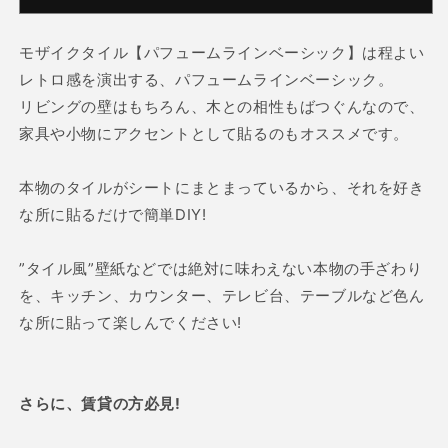
イ
イ
ン
ン
モザイクタイル【パフュームラインベーシック】は程よい
ベ
ベ
レトロ感を演出する、パフュームラインベーシック。
ー
ー
リビングの壁はもちろん、木との相性もばつぐんなので、
シ
シ
家具や小物にアクセントとして貼るのもオススメです。
ッ
ッ
ク
ク
150×150mm
150×150mm
本物のタイルがシートにまとまっているから、それを好き
の
の
な所に貼るだけで簡単DIY!
数
数
量
量
”タイル風”壁紙などでは絶対に味わえない本物の手ざわり
を
を
を、キッチン、カウンター、テレビ台、テーブルなど色ん
減
増
な所に貼って楽しんでください!
ら
や
す
す
さらに、賃貸の方必見!