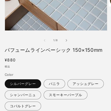
モ
ー
の
1
/
8
ダ
ル
(2
パフュームラインベーシック 150×150mm
で
メ
デ
通
¥880
ィ
常
税込
ア
価
(1)
Color
を
格
開
シルバーグレー
バニラ
アッシュグレー
く
シャンパーニュ
スモーキーパープル
コバルトグレー