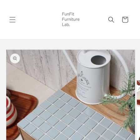
コンテ
ンツに
カ
進む
ー
ト
商品情
報にス
キップ