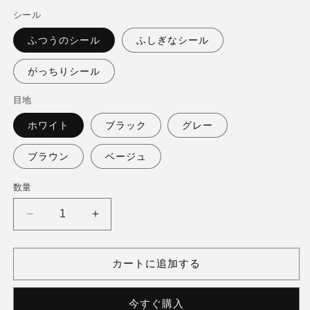
シール
ふつうのシール
ふしぎなシール
がっちりシール
目地
ホワイト
ブラック
グレー
ブラウン
ベージュ
数量
パ
パ
フ
フ
ュ
ュ
カートに追加する
ー
ー
ム
ム
今すぐ購入
ラ
ラ