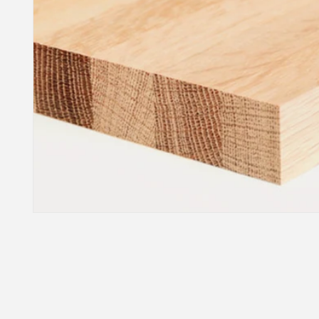
モ
ー
ダ
ル
で
メ
デ
ィ