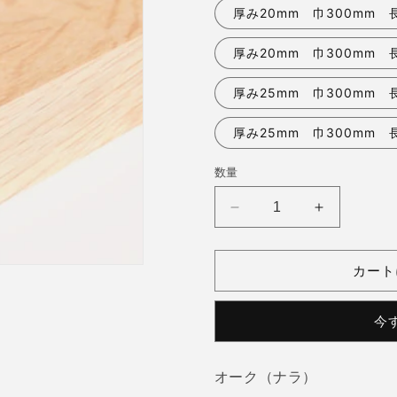
厚み20mm 巾300mm 長
厚み20mm 巾300mm 長
厚み25mm 巾300mm 
厚み25mm 巾300mm 長
数量
オ
オ
ー
ー
ク
ク
カート
(ナ
(ナ
ラ)
ラ)
今
集
集
成
成
材
材
オーク（ナラ）
板
板