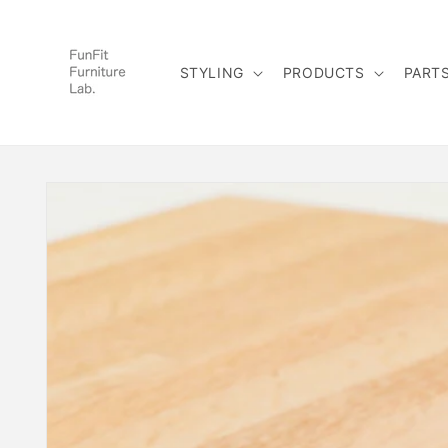
コンテ
ンツに
進む
STYLING
PRODUCTS
PART
商品情
報にス
キップ