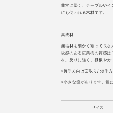
厚
厚
非常に堅く、テーブルやイ
15/20/25mm
15/20/25
にも使われる木材です。
巾
巾
300mm
300mm
長
長
さ
さ
集成材
600/1820/2130mm
600/1820
の
の
無垢材を細かく割って長さ
数
数
級感のある広葉樹の質感は
量
量
材。反りに強く、棚板やカ
を
を
減
増
※長手方向は面取り/ 短手
ら
や
す
す
※小さな節があります。気
サイズ