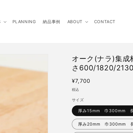
S
PLANNING
納品事例
ABOUT
CONTACT
オーク(ナラ)集成材 
さ600/1820/213
通
¥7,700
常
税込
価
サイズ
格
厚み15mm 巾300mm 長
厚み20mm 巾300mm 