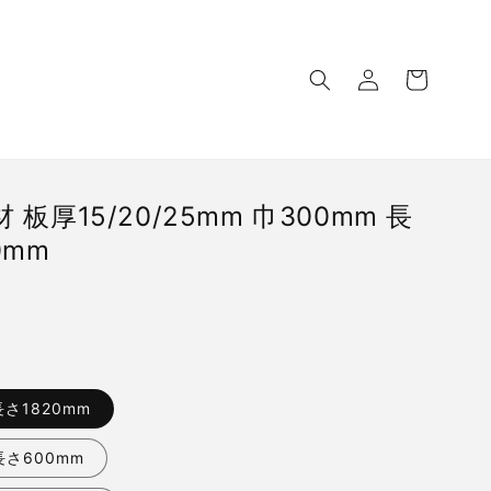
ロ
カ
グ
ー
イ
ト
ン
板厚15/20/25mm 巾300mm 長
0mm
さ1820mm
長さ600mm